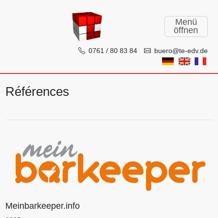
Menü
öffnen
0761 / 80 83 84
buero@te-edv.de
TE-EDV GmbH
Références
Meinbarkeeper.info