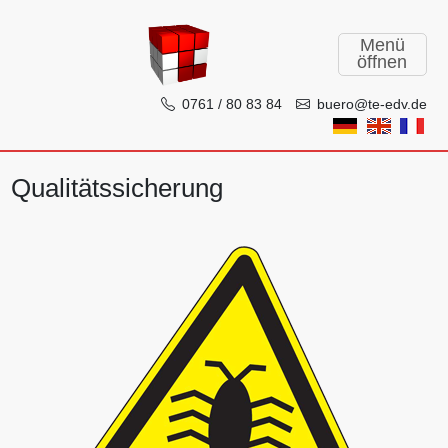
Menü
öffnen
0761 / 80 83 84
buero@te-edv.de
TE-EDV GmbH
Qualitätssicherung